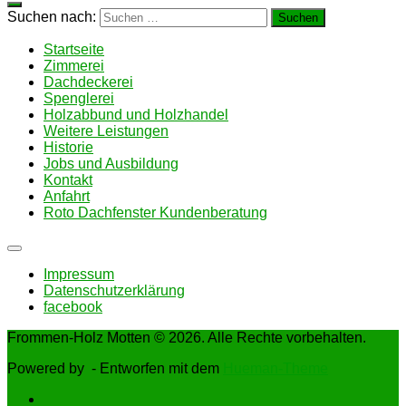
Suchen nach:
Startseite
Zimmerei
Dachdeckerei
Spenglerei
Holzabbund und Holzhandel
Weitere Leistungen
Historie
Jobs und Ausbildung
Kontakt
Anfahrt
Roto Dachfenster Kundenberatung
Impressum
Datenschutzerklärung
facebook
Frommen-Holz Motten © 2026. Alle Rechte vorbehalten.
Powered by
- Entworfen mit dem
Hueman-Theme